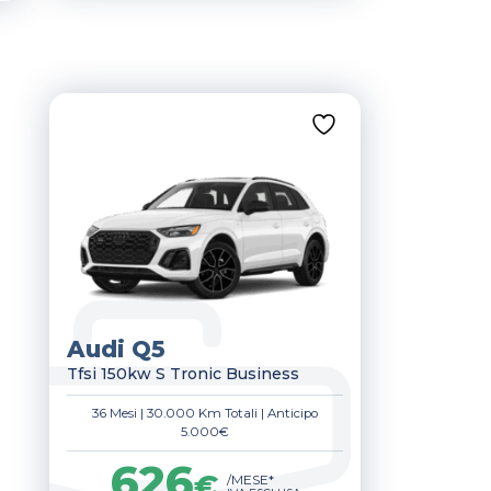
Audi Q5
Tfsi 150kw S Tronic Business
36 Mesi
|
30.000 Km Totali
|
Anticipo
5.000€
626
€
/MESE*