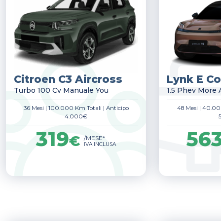
Citroen C3 Aircross
Lynk E Co
Turbo 100 Cv Manuale You
1.5 Phev More 
36 Mesi
|
100.000 Km Totali
|
Anticipo
48 Mesi
|
40.00
4.000€
319
56
€
/MESE*
IVA INCLUSA