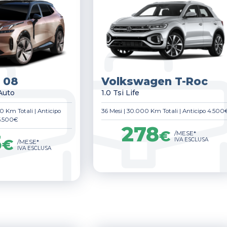
 08
Volkswagen T-Roc
Auto
1.0 Tsi Life
0 Km Totali
|
Anticipo
36 Mesi
|
30.000 Km Totali
|
Anticipo 4.500
5.500€
278
€
/MESE*
3
€
IVA ESCLUSA
/MESE*
IVA ESCLUSA