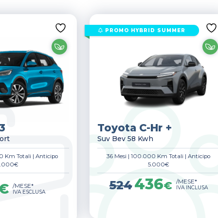
PROMO HYBRID SUMMER
3
Toyota C-Hr +
ort
Suv Bev 58 Kwh
0 Km Totali
|
Anticipo
36 Mesi
|
100.000 Km Totali
|
Anticipo
5.000€
5.000€
436
Il
Il
/MESE*
524
€
€
/MESE*
prezzo
prezzo
IVA INCLUSA
IVA ESCLUSA
originale
attuale
era:
è:
524€.
436€.