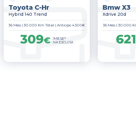
Toyota C-Hr
Bmw X3
Hybrid 140 Trend
Xdrive 20d
36 Mesi
|
30.000 Km Totali
|
Anticipo 4.500€
36 Mesi
|
30.000 Km
309
62
€
/MESE*
IVA ESCLUSA