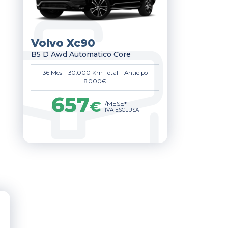
Volvo Xc90
B5 D Awd Automatico Core
36 Mesi
|
30.000 Km Totali
|
Anticipo
8.000€
657
€
/MESE*
IVA ESCLUSA