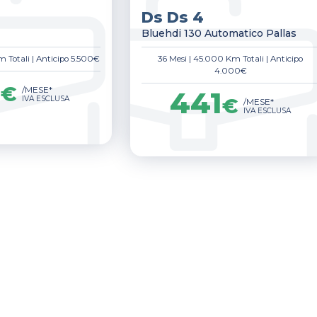
Ds Ds 4
Bluehdi 130 Automatico Pallas
 Totali
|
Anticipo 5.500€
36 Mesi
|
45.000 Km Totali
|
Anticipo
4.000€
1
€
/MESE*
441
IVA ESCLUSA
€
/MESE*
IVA ESCLUSA