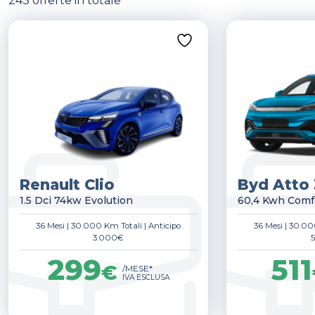
243 offerte in totale
Renault Clio
Byd Atto 
1.5 Dci 74kw Evolution
60,4 Kwh Comf
36 Mesi
|
30.000 Km Totali
|
Anticipo
36 Mesi
|
30.00
3.000€
299
511
€
/MESE*
IVA ESCLUSA