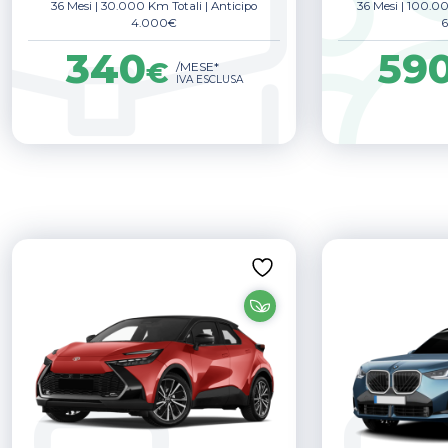
36 Mesi
|
30.000 Km Totali
|
Anticipo
36 Mesi
|
100.00
4.000€
340
59
€
/MESE*
IVA ESCLUSA