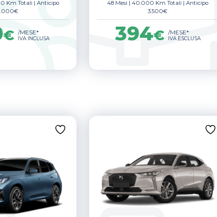
0 Km Totali
|
Anticipo
48 Mesi
|
40.000 Km Totali
|
Anticipo
6.000€
3.500€
0
394
€
€
/MESE*
/MESE*
IVA INCLUSA
IVA ESCLUSA