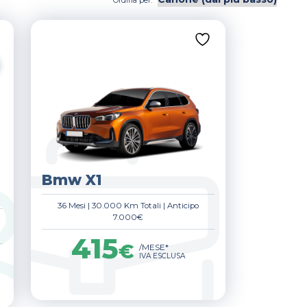
Ordina per:
Bmw X1
36 Mesi
|
30.000 Km Totali
|
Anticipo
7.000€
415
€
/MESE*
IVA ESCLUSA