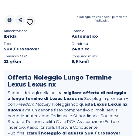
* Immagini veicoli e colori puramente
indicativi.
Alimentazione
Cambio
Ibrida
Automatico
Tipo
Cilindrata
SUV / Crossover
2487 cc
Emissioni CO2
Consumo misto
22 g/km
5,9 km/l
Offerta Noleggio Lungo Termine
Lexus Lexus nx
Scopri i dettagli della nostra
migliore offerta di noleggio
a lungo termine di Lexus Lexus nx
Suv plug-in premium +
con
Freedom Mobility
. Noleggiando questa
Lexus Lexus nx
nuova
avrai un canone fisso comprensivo di molti servizi,
come: Manutenzione Ordinaria e Straordinaria, Soccorso
Stradale, Responsabilità Civile RCA, Assicurazione Furto e
Incendio, Kasko, Cristalli, Infortuni Conducente.
Puoi finalizzare il
noleggio di questa SUV / Crossover