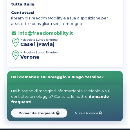
tutta Italia
.
Contattaci
Il team di Freedom Mobility é a tua disposizione per
assisterti e consigliarti senza impegno.
info@freedomobility.it
Noleggio a Lungo Termine
Casei (Pavia)
Noleggio a Lungo Termine
Verona
Hai domande sul noleggio a lungo termine?
Hai bisogno di maggiori informazioni sul veicolo o sul
contratto di noleggio? Consulta le nostre
domande
frequenti
.
Domande Frequenti
Nuova Ricerca