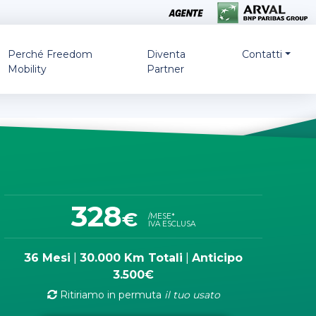
Perché Freedom
Diventa
Contatti
Mobility
Partner
328
€
/MESE*
IVA ESCLUSA
36 Mesi
|
30.000 Km Totali
|
Anticipo
3.500€
Ritiriamo in permuta
il tuo usato