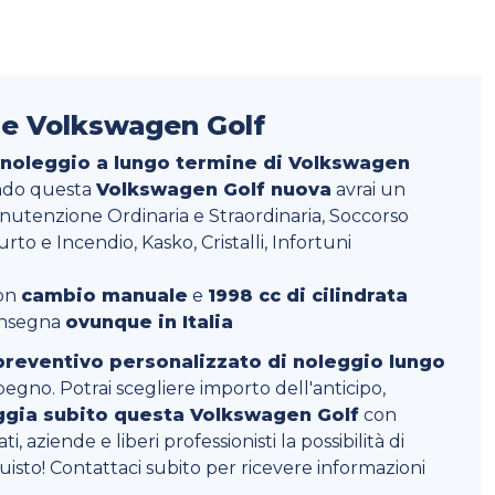
ne Volkswagen Golf
i noleggio a lungo termine di Volkswagen
ndo questa
Volkswagen Golf nuova
avrai un
anutenzione Ordinaria e Straordinaria, Soccorso
rto e Incendio, Kasko, Cristalli, Infortuni
on
cambio manuale
e
1998 cc di cilindrata
consegna
ovunque in Italia
preventivo personalizzato di noleggio lungo
pegno. Potrai scegliere importo dell'anticipo,
ggia subito questa Volkswagen Golf
con
i, aziende e liberi professionisti la possibilità di
sto! Contattaci subito per ricevere informazioni