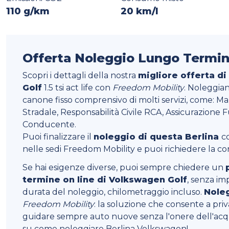
110 g/km
20 km/l
Offerta Noleggio Lungo Termi
Scopri i dettagli della nostra
migliore offerta d
Golf
1.5 tsi act life con
Freedom Mobility
. Noleggia
canone fisso comprensivo di molti servizi, come: M
Stradale, Responsabilità Civile RCA, Assicurazione Fu
Conducente.
Puoi finalizzare il
noleggio di questa Berlina
c
nelle sedi Freedom Mobility e puoi richiedere la 
Se hai esigenze diverse, puoi sempre chiedere un
termine on line di Volkswagen Golf
, senza im
durata del noleggio, chilometraggio incluso.
Nole
Freedom Mobility
: la soluzione che consente a privat
guidare sempre auto nuove senza l'onere dell'acqui
su come noleggiare Berlina Volkswagen!