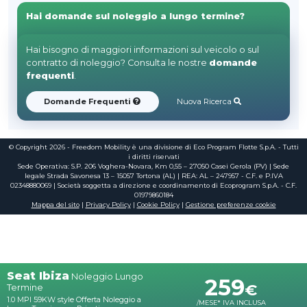
Hai domande sul noleggio a lungo termine?
Hai bisogno di maggiori informazioni sul veicolo o sul
contratto di noleggio? Consulta le nostre
domande
frequenti
.
Domande Frequenti
Nuova Ricerca
© Copyright 2026 - Freedom Mobility è una divisione di Eco Program Flotte S.p.A. - Tutti
i diritti riservati
Sede Operativa: S.P. 206 Voghera-Novara, Km 0,55 – 27050 Casei Gerola (PV) | Sede
legale Strada Savonesa 13 – 15057 Tortona (AL) | REA: AL – 247957 - C.F. e P.IVA
02348880069 | Società soggetta a direzione e coordinamento di Ecoprogram S.p.A. - C.F.
01979860184
Mappa del sito
|
Privacy Policy
|
Cookie Policy
|
Gestione preferenze cookie
Seat Ibiza
Noleggio Lungo
259
€
Termine
1.0 MPI 59KW style Offerta Noleggio a
/MESE*
IVA INCLUSA