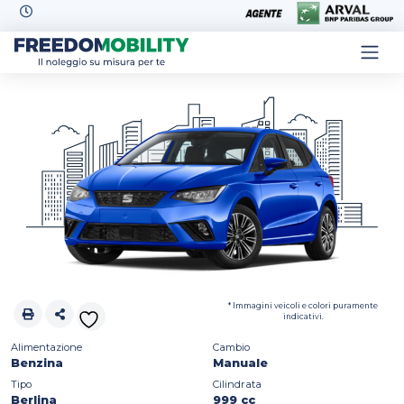
Skip to content
* Immagini veicoli e colori puramente
indicativi.
Alimentazione
Cambio
Benzina
Manuale
Tipo
Cilindrata
Berlina
999 cc