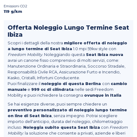
Emissioni CO2
119 g/km
Offerta Noleggio Lungo Termine Seat
Ibiza
Scopri i dettagli della nostra
migliore offerta di noleggio
a lungo termine di Seat Ibiza
1.0 mpi 59kw style con
Freedom Mobility
. Noleggiando questa
Seat Ibiza nuova
avrai un canone fisso comprensivo di molti servizi, come:
Manutenzione Ordinaria e Straordinaria, Soccorso Stradale,
Responsabilità Civile RCA, Assicurazione Furto e Incendio,
Kasko, Cristalli, Infortuni Conducente.
Puoi finalizzare il
noleggio di questa Berlina
con
cambio
manuale
e
999 cc di cilindrata
nelle sedi Freedom
Mobility e puoi richiedere la consegna
ovunque in Italia
Se hai esigenze diverse, puoi sempre chiedere un
preventivo personalizzato di noleggio lungo termine
on line di Seat Ibiza
, senza impegno. Potrai scegliere
importo dell'anticipo, durata del noleggio, chilometraggio
incluso.
Noleggia subito questa Seat Ibiza
con
Freedom
Mobility
: la soluzione che consente a privati, aziende e liberi