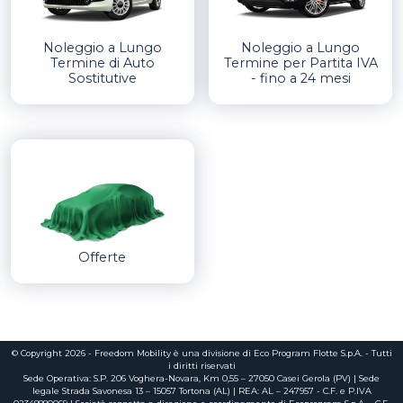
Cambio
Noleggio a Lungo
Noleggio a Lungo
Termine di Auto
Termine per Partita IVA
Anticipo
Sostitutive
- fino a 24 mesi
0€
(548)
1.500€
(540)
2.000€
(9)
Mostra altro
Durata
Offerte
Manutenzione
Promozione
© Copyright 2026 - Freedom Mobility è una divisione di Eco Program Flotte S.p.A. - Tutti
i diritti riservati
Sede Operativa: S.P. 206 Voghera-Novara, Km 0,55 – 27050 Casei Gerola (PV) | Sede
citycar
(2)
legale Strada Savonesa 13 – 15057 Tortona (AL) | REA: AL – 247957 - C.F. e P.IVA