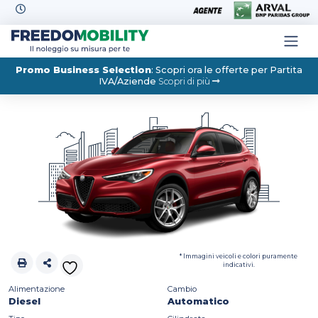
Skip to content
Promo Business Selection
: Scopri ora le offerte per Partita
IVA/Aziende
Scopri di più
* Immagini veicoli e colori puramente
indicativi.
Alimentazione
Cambio
Diesel
Automatico