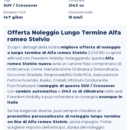
Tipo
Cilindrata
SUV / Crossover
2143 cc
Emissioni CO2
Consumo misto
147 g/km
15 km/l
Offerta Noleggio Lungo Termine Alfa
romeo Stelvio
Scopri i dettagli della nostra
migliore offerta di noleggio
a lungo termine di Alfa romeo Stelvio
2.2 td 160 cv sprint
at8 rwd con
Freedom Mobility
. Noleggiando questa
Alfa
romeo Stelvio nuova
avrai un canone fisso comprensivo di
molti servizi, come: Manutenzione Ordinaria e Straordinaria,
Soccorso Stradale, Responsabilità Civile RCA, Assicurazione
Furto e Incendio, Kasko, Cristalli, Infortuni Conducente.
Puoi finalizzare il
noleggio di questa SUV / Crossover
con
cambio automatico
e
2143 cc di cilindrata
nelle sedi
Freedom Mobility e puoi richiedere la consegna
ovunque in
Italia
Se hai esigenze diverse, puoi sempre chiedere un
preventivo personalizzato di noleggio lungo termine
on line di Alfa romeo Stelvio
, senza impegno. Potrai
scegliere importo dell'anticipo, durata del noleggio,