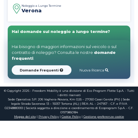
Noleggio a Lungo Termine
Verona
Hai domande sul noleggio a lungo termine?
Hai bisogno di maggiori informazioni sul veicolo o sul
contratto di noleggio? Consulta le nostre
domande
frequenti
.
Domande Frequenti
Nuova Ricerca
© Copyright 2026 - Freedom Mobility è una divisione di Eco Program Flotte S.p.A. - Tutti
i diritti riservati
Sede Operativa: S.P. 206 Voghera-Novara, Km 0,55 – 27050 Casei Gerola (PV) | Sede
legale Strada Savonesa 13 – 15057 Tortona (AL) | REA: AL – 247957 - C.F. e P.IVA
02348880069 | Società soggetta a direzione e coordinamento di Ecoprogram S.p.A. - C.F.
01979860184
Mappa del sito
|
Privacy Policy
|
Cookie Policy
|
Gestione preferenze cookie