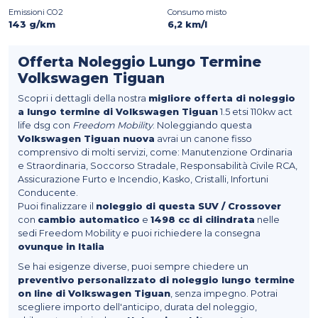
Emissioni CO2
Consumo misto
143 g/km
6,2 km/l
Offerta Noleggio Lungo Termine
Volkswagen Tiguan
Scopri i dettagli della nostra
migliore offerta di noleggio
a lungo termine di Volkswagen Tiguan
1.5 etsi 110kw act
life dsg con
Freedom Mobility
. Noleggiando questa
Volkswagen Tiguan nuova
avrai un canone fisso
comprensivo di molti servizi, come: Manutenzione Ordinaria
e Straordinaria, Soccorso Stradale, Responsabilità Civile RCA,
Assicurazione Furto e Incendio, Kasko, Cristalli, Infortuni
Conducente.
Puoi finalizzare il
noleggio di questa SUV / Crossover
con
cambio automatico
e
1498 cc di cilindrata
nelle
sedi Freedom Mobility e puoi richiedere la consegna
ovunque in Italia
Se hai esigenze diverse, puoi sempre chiedere un
preventivo personalizzato di noleggio lungo termine
on line di Volkswagen Tiguan
, senza impegno. Potrai
scegliere importo dell'anticipo, durata del noleggio,