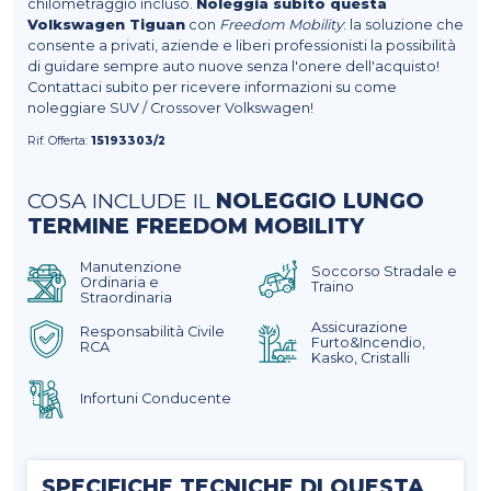
chilometraggio incluso.
Noleggia subito questa
Volkswagen Tiguan
con
Freedom Mobility
: la soluzione che
consente a privati, aziende e liberi professionisti la possibilità
di guidare sempre auto nuove senza l'onere dell'acquisto!
Contattaci subito per ricevere informazioni su come
noleggiare SUV / Crossover Volkswagen!
Rif. Offerta:
15193303/2
COSA INCLUDE IL
NOLEGGIO LUNGO
TERMINE FREEDOM MOBILITY
Manutenzione
Soccorso Stradale e
Ordinaria e
Traino
Straordinaria
Assicurazione
Responsabilità Civile
Furto&Incendio,
RCA
Kasko, Cristalli
Infortuni Conducente
SPECIFICHE TECNICHE DI QUESTA