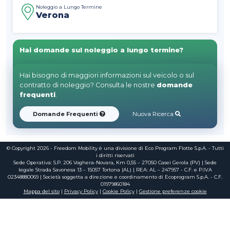
Noleggio a Lungo Termine
Verona
Hai domande sul noleggio a lungo termine?
Hai bisogno di maggiori informazioni sul veicolo o sul
contratto di noleggio? Consulta le nostre
domande
frequenti
.
Domande Frequenti
Nuova Ricerca
© Copyright 2026 - Freedom Mobility è una divisione di Eco Program Flotte S.p.A. - Tutti
i diritti riservati
Sede Operativa: S.P. 206 Voghera-Novara, Km 0,55 – 27050 Casei Gerola (PV) | Sede
legale Strada Savonesa 13 – 15057 Tortona (AL) | REA: AL – 247957 - C.F. e P.IVA
02348880069 | Società soggetta a direzione e coordinamento di Ecoprogram S.p.A. - C.F.
01979860184
Mappa del sito
|
Privacy Policy
|
Cookie Policy
|
Gestione preferenze cookie