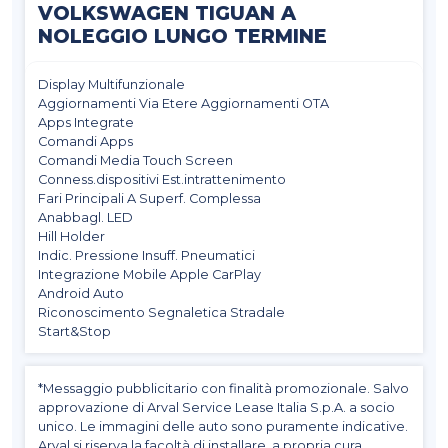
VOLKSWAGEN TIGUAN A
NOLEGGIO LUNGO TERMINE
Display Multifunzionale
Aggiornamenti Via Etere Aggiornamenti OTA
Apps Integrate
Comandi Apps
Comandi Media Touch Screen
Conness.dispositivi Est.intrattenimento
Fari Principali A Superf. Complessa
Anabbagl. LED
Hill Holder
Indic. Pressione Insuff. Pneumatici
Integrazione Mobile Apple CarPlay
Android Auto
Riconoscimento Segnaletica Stradale
Start&Stop
*Messaggio pubblicitario con finalità promozionale. Salvo
approvazione di Arval Service Lease Italia S.p.A. a socio
unico. Le immagini delle auto sono puramente indicative.
Arval si riserva la facoltà di installare, a propria cura,