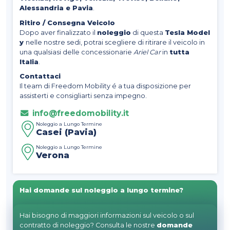
Alessandria e Pavia
.
Ritiro / Consegna Veicolo
Dopo aver finalizzato il
noleggio
di questa
Tesla Model
y
nelle nostre sedi, potrai scegliere di ritirare il veicolo in
una qualsiasi delle concessionarie
Ariel Car
in
tutta
Italia
.
Contattaci
Il team di Freedom Mobility é a tua disposizione per
assisterti e consigliarti senza impegno.
info@freedomobility.it
Noleggio a Lungo Termine
Casei (Pavia)
Noleggio a Lungo Termine
Verona
Hai domande sul noleggio a lungo termine?
Hai bisogno di maggiori informazioni sul veicolo o sul
contratto di noleggio? Consulta le nostre
domande