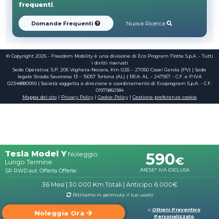
frequenti
.
Domande Frequenti
Nuova Ricerca
© Copyright 2026 - Freedom Mobility è una divisione di Eco Program Flotte S.p.A. - Tutti
i diritti riservati
Sede Operativa: S.P. 206 Voghera-Novara, Km 0,55 – 27050 Casei Gerola (PV) | Sede
legale Strada Savonesa 13 – 15057 Tortona (AL) | REA: AL – 247957 - C.F. e P.IVA
02348880069 | Società soggetta a direzione e coordinamento di Ecoprogram S.p.A. - C.F.
01979860184
Mappa del sito
|
Privacy Policy
|
Cookie Policy
|
Gestione preferenze cookie
Tesla Model Y
590
Noleggio
€
Lungo Termine
SR RWD aut. Offerta Offerte
/MESE*
IVA ESCLUSA
36 Mesi
|
30.000 Km Totali
|
Anticipo 6.000€
Ritiriamo in permuta
il tuo usato
o
Ottieni Preventivo
Noleggia Ora
Personalizzato