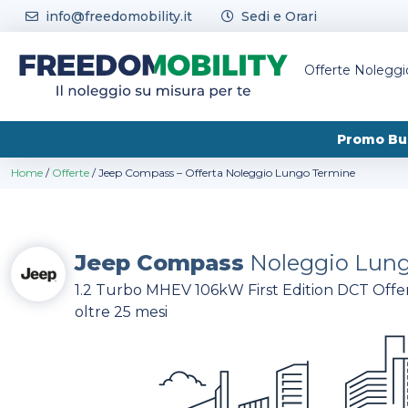
Skip to content
info@freedomobility.it
Sedi e Orari
Offerte Nolegg
Promo Bu
Home
/
Offerte
/
Jeep Compass – Offerta Noleggio Lungo Termine
Jeep Compass
Noleggio Lun
1.2 Turbo MHEV 106kW First Edition DCT Offer
oltre 25 mesi