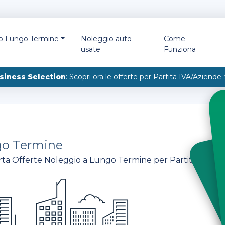
io Lungo Termine
Noleggio auto
Come
usate
Funziona
siness Selection
: Scopri ora le offerte per Partita IVA/Aziende
go Termine
ta Offerte Noleggio a Lungo Termine per Partita IVA -