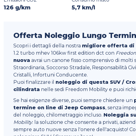
126 g/km
5,7 km/l
Offerta Noleggio Lungo Termi
Scopri i dettagli della nostra
migliore offerta d
1.2 turbo mhev 106kw first edition dct con
Freedom
nuova
avrai un canone fisso comprensivo di molti 
Straordinaria, Soccorso Stradale, Responsabilità Civ
Cristalli, Infortuni Conducente.
Puoi finalizzare il
noleggio di questa SUV / Cr
cilindrata
nelle sedi Freedom Mobility e puoi ric
Se hai esigenze diverse, puoi sempre chiedere un
termine on line di Jeep Compass
, senza impeg
del noleggio, chilometraggio incluso.
Noleggia s
Mobility
: la soluzione che consente a privati, aziende 
sempre auto nuove senza l'onere dell'acquisto! Co