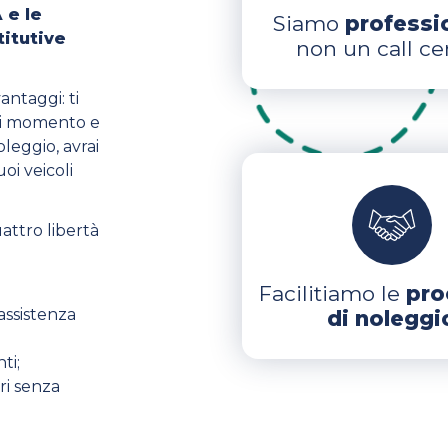
 e le
Siamo
professi
titutive
non un call ce
antaggi: ti
gni momento e
leggio, avrai
tuoi veicoli
attro libertà
Facilitiamo le
pro
assistenza
di noleggi
ti;
eri senza