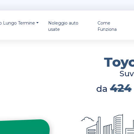
io Lungo Termine
Noleggio auto
Come
usate
Funziona
Toy
Suv Plug-I
445
da