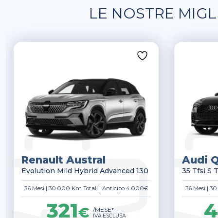
LE NOSTRE MIGL
Renault Austral
Audi 
Evolution Mild Hybrid Advanced 130
35 Tfsi S 
36 Mesi
|
30.000 Km Totali
|
Anticipo 4.000€
36 Mesi
|
30
321
4
€
/MESE*
IVA ESCLUSA