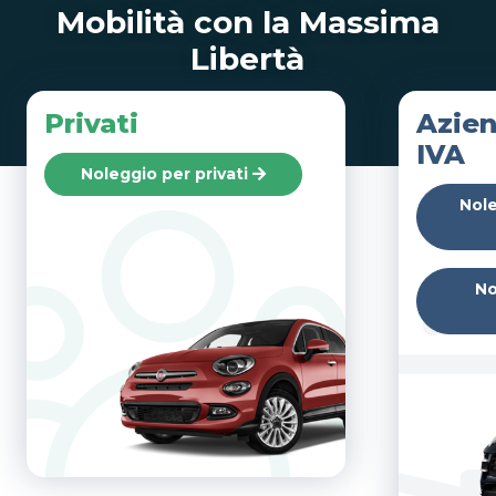
Mobilità con la Massima
Libertà
Privati
Azien
IVA
Noleggio per privati
Nole
No