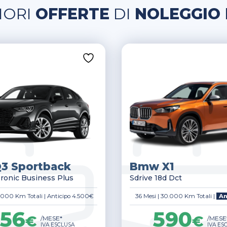
IORI
OFFERTE
DI
NOLEGGIO
Q3 Sportback
Bmw X1
Tronic Business Plus
Sdrive 18d Dct
.000 Km Totali
|
Anticipo 4.500€
36 Mesi
|
30.000 Km Totali
|
An
56
590
€
€
/MESE*
/MESE
IVA ESCLUSA
IVA ES