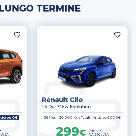
 LUNGO TERMINE
Renault Clio
1.5 Dci 74kw Evolution
ticipo 0€
36 Mesi
|
30.000 Km Totali
|
Anticipo 3.000€
299
€
*
/MESE*
CLUSA
IVA ESCLUSA