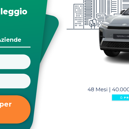
leggio
Aziende
48 Mesi
|
40.000
PR
 per