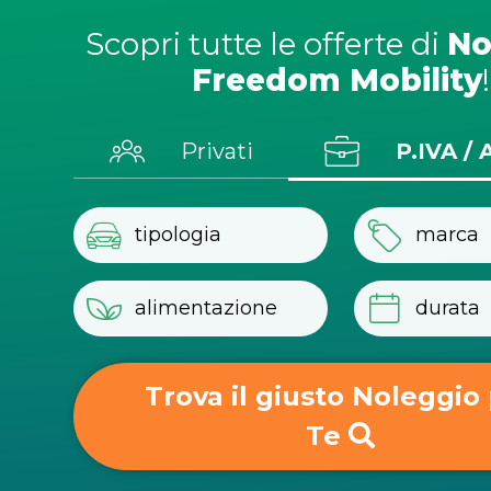
Scopri tutte le offerte di
No
Freedom Mobility
!
Privati
P.IVA / 
Mesi
|
40.000 Km Totali
|
Anticipo 4.000€
PROMO HYBRID SUMMER
Trova il giusto Noleggio
Te