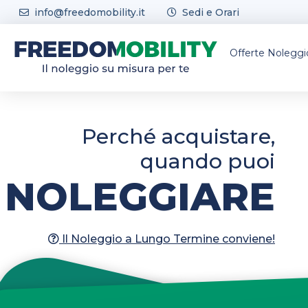
Skip to content
info@freedomobility.it
Sedi e Orari
Offerte Nolegg
Toyota C-Hr +
Perché acquistare,
quando puoi
Suv Bev 58 Kwh
NOLEGGIARE
368
Il
Il
€
424
/MESE*
da
prezzo
prezzo
IVA ESCLUSA
originale
attuale
Il Noleggio a Lungo Termine conviene!
era:
è:
424€.
368€.