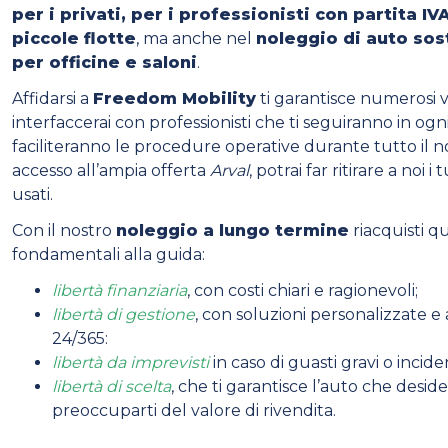
per i privati, per i professionisti con partita IVA
piccole flotte
, ma anche nel
noleggio di auto sos
per officine e saloni
.
Affidarsi a
Freedom Mobility
ti garantisce numerosi v
interfaccerai con professionisti che ti seguiranno in o
faciliteranno le procedure operative durante tutto il no
accesso all’ampia offerta
Arval
, potrai far ritirare a noi i 
usati.
Con il nostro
noleggio a lungo termine
riacquisti qu
fondamentali alla guida:
libertà finanziaria
, con costi chiari e ragionevoli;
libertà di gestione
, con soluzioni personalizzate e 
24/365:
libertà da imprevisti
in caso di guasti gravi o inciden
libertà di scelta
, che ti garantisce l’auto che desid
preoccuparti del valore di rivendita.