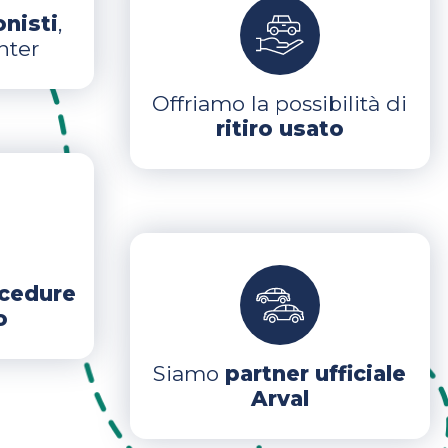
onisti
,
nter
Offriamo la possibilità di
ritiro usato
cedure
o
Siamo
partner ufficiale
Arval