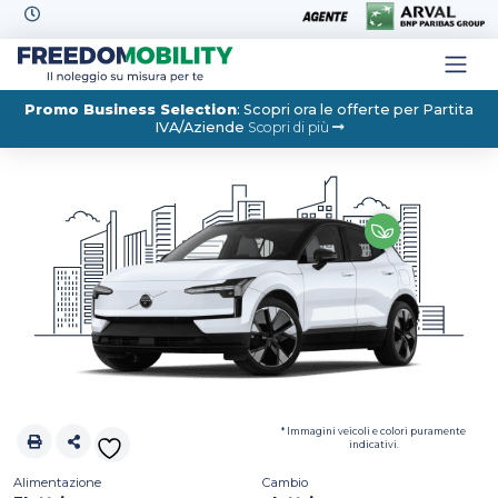
Skip to content
Promo Business Selection
: Scopri ora le offerte per Partita
IVA/Aziende
Scopri di più
* Immagini veicoli e colori puramente
indicativi.
Alimentazione
Cambio