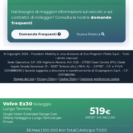
Hai bisogno di maggiori informazioni sul veicolo o sul
contratto di noleggio? Consulta le nostre
domande
frequenti
.
Domande Frequenti
Nuova Ricerca
© Copyright 2026 - Freedom Mobility è una divisione di Eco Program Flotte S.p.A. - Tutti
i diritti riservati
Sede Operativa: S.P. 206 Voghera-Novara, Km 0,55 – 27050 Casei Gerola (PV) | Sede
legale Strada Savonesa 13 – 15057 Tortona (AL) | REA: AL – 247957 - C.F. e P.IVA
02348880069 | Società soggetta a direzione e coordinamento di Ecoprogram S.p.A. - C.F.
01979860184
Mappa del sito
|
Privacy Policy
|
Cookie Policy
|
Gestione preferenze cookie
Volvo Ex30
Noleggio
519
Lungo Termine
€
Single Motor Extended Range Core
Offerta Noleggio a Lungo Termine per
/MESE*
IVA INCLUSA
Privati
36 Mesi
|
100.000 Km Totali
|
Anticipo 7.000