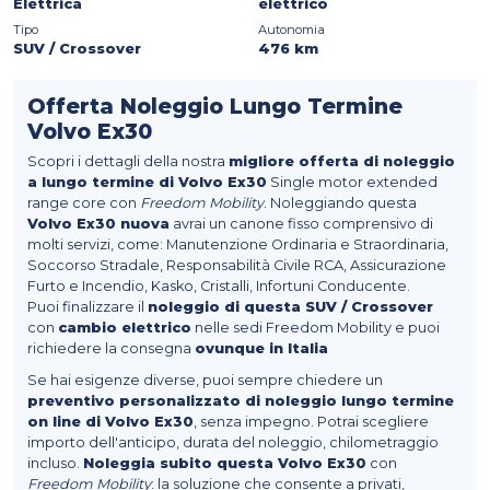
Elettrica
elettrico
Tipo
Autonomia
SUV / Crossover
476 km
Offerta Noleggio Lungo Termine
Volvo Ex30
Scopri i dettagli della nostra
migliore offerta di noleggio
a lungo termine di Volvo Ex30
Single motor extended
range core con
Freedom Mobility
. Noleggiando questa
Volvo Ex30 nuova
avrai un canone fisso comprensivo di
molti servizi, come: Manutenzione Ordinaria e Straordinaria,
Soccorso Stradale, Responsabilità Civile RCA, Assicurazione
Furto e Incendio, Kasko, Cristalli, Infortuni Conducente.
Puoi finalizzare il
noleggio di questa SUV / Crossover
con
cambio elettrico
nelle sedi Freedom Mobility e puoi
richiedere la consegna
ovunque in Italia
Se hai esigenze diverse, puoi sempre chiedere un
preventivo personalizzato di noleggio lungo termine
on line di Volvo Ex30
, senza impegno. Potrai scegliere
importo dell'anticipo, durata del noleggio, chilometraggio
incluso.
Noleggia subito questa Volvo Ex30
con
Freedom Mobility
: la soluzione che consente a privati,