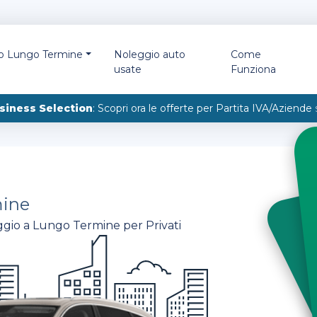
io Lungo Termine
Noleggio auto
Come
usate
Funziona
siness Selection
: Scopri ora le offerte per Partita IVA/Aziende
mine
ggio a Lungo Termine per Privati