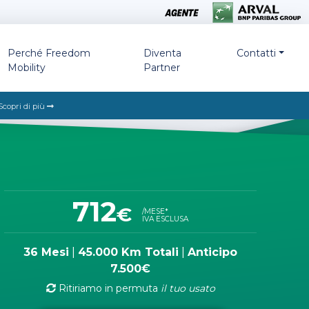
Perché Freedom
Diventa
Contatti
Mobility
Partner
Scopri di più
712
€
/MESE*
IVA ESCLUSA
36 Mesi
|
45.000 Km Totali
|
Anticipo
7.500€
Ritiriamo in permuta
il tuo usato