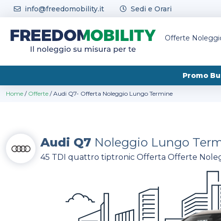
Skip to content
info@freedomobility.it
Sedi e Orari
Offerte Nolegg
Promo Bu
Home
/
Offerte
/
Audi Q7- Offerta Noleggio Lungo Termine
Audi Q7
Noleggio Lungo Ter
45 TDI quattro tiptronic Offerta Offerte Nole