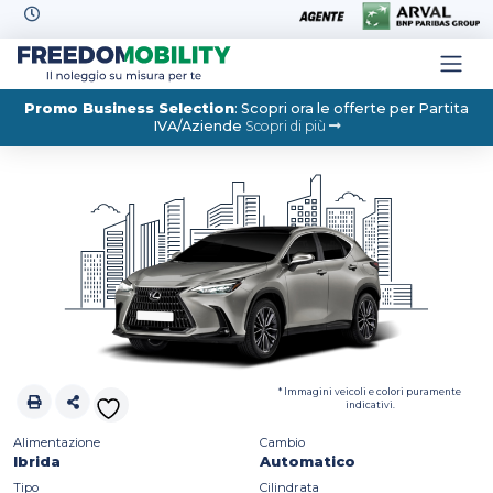
Skip to content
Promo Business Selection
: Scopri ora le offerte per Partita
IVA/Aziende
Scopri di più
* Immagini veicoli e colori puramente
indicativi.
Alimentazione
Cambio
Ibrida
Automatico
Tipo
Cilindrata