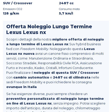
SUV / Crossover
2487 cc
Emissioni CO2
Consumo misto
128 g/km
5,7 km/l
Offerta Noleggio Lungo Termine
Lexus Lexus nx
Scopri i dettagli della nostra
migliore offerta di noleggio
a lungo termine di Lexus Lexus nx
Suv hybrid business
fwd con
Freedom Mobility
. Noleggiando questa
Lexus
Lexus nx nuova
avrai un canone fisso comprensivo di molti
servizi, come: Manutenzione Ordinaria e Straordinaria,
Soccorso Stradale, Responsabilità Civile RCA, Assicurazione
Furto e Incendio, Kasko, Cristalli, Infortuni Conducente.
Puoi finalizzare il
noleggio di questa SUV / Crossover
con
cambio automatico
e
2487 cc di cilindrata
nelle
sedi Freedom Mobility e puoi richiedere la consegna
ovunque in Italia
Se hai esigenze diverse, puoi sempre chiedere un
preventivo personalizzato di noleggio lungo termine
on line di Lexus Lexus nx
, senza impegno. Potrai scegliere
importo dell'anticipo, durata del noleggio, chilometraggio