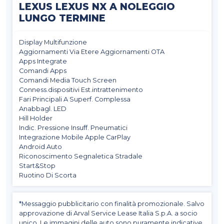
LEXUS LEXUS NX A NOLEGGIO
LUNGO TERMINE
Display Multifunzione
Aggiornamenti Via Etere Aggiornamenti OTA
Apps Integrate
Comandi Apps
Comandi Media Touch Screen
Conness.dispositivi Est.intrattenimento
Fari Principali A Superf. Complessa
Anabbagl. LED
Hill Holder
Indic. Pressione Insuff. Pneumatici
Integrazione Mobile Apple CarPlay
Android Auto
Riconoscimento Segnaletica Stradale
Start&Stop
Ruotino Di Scorta
*Messaggio pubblicitario con finalità promozionale. Salvo
approvazione di Arval Service Lease Italia S.p.A. a socio
unico. Le immagini delle auto sono puramente indicative.