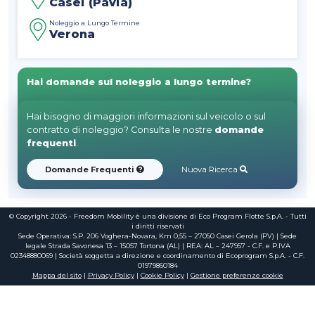
Casei (Pavia)
Noleggio a Lungo Termine
Verona
Hai domande sul noleggio a lungo termine?
Hai bisogno di maggiori informazioni sul veicolo o sul
contratto di noleggio? Consulta le nostre
domande
frequenti
.
Domande Frequenti
Nuova Ricerca
© Copyright 2026 - Freedom Mobility è una divisione di Eco Program Flotte S.p.A. - Tutti
i diritti riservati
Sede Operativa: S.P. 206 Voghera-Novara, Km 0,55 – 27050 Casei Gerola (PV) | Sede
legale Strada Savonesa 13 – 15057 Tortona (AL) | REA: AL – 247957 - C.F. e P.IVA
02348880069 | Società soggetta a direzione e coordinamento di Ecoprogram S.p.A. - C.F.
01979860184
Mappa del sito
|
Privacy Policy
|
Cookie Policy
|
Gestione preferenze cookie