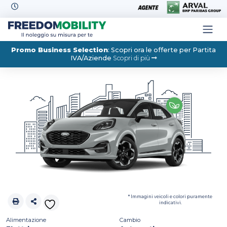
Skip to content
Promo Business Selection
: Scopri ora le offerte per Partita
IVA/Aziende
Scopri di più
* Immagini veicoli e colori puramente
indicativi.
Alimentazione
Cambio