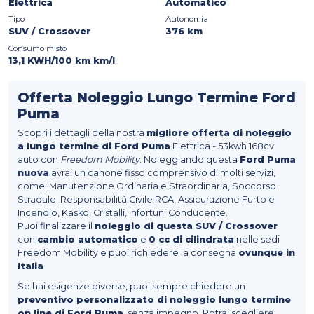
Elettrica
Automatico
Tipo
Autonomia
SUV / Crossover
376 km
Consumo misto
13,1 KWH/100 km km/l
Offerta Noleggio Lungo Termine Ford
Puma
Scopri i dettagli della nostra
migliore offerta di noleggio
a lungo termine di Ford Puma
Elettrica - 53kwh 168cv
auto con
Freedom Mobility
. Noleggiando questa
Ford Puma
nuova
avrai un canone fisso comprensivo di molti servizi,
come: Manutenzione Ordinaria e Straordinaria, Soccorso
Stradale, Responsabilità Civile RCA, Assicurazione Furto e
Incendio, Kasko, Cristalli, Infortuni Conducente.
Puoi finalizzare il
noleggio di questa SUV / Crossover
con
cambio automatico
e
0 cc di cilindrata
nelle sedi
Freedom Mobility e puoi richiedere la consegna
ovunque in
Italia
Se hai esigenze diverse, puoi sempre chiedere un
preventivo personalizzato di noleggio lungo termine
on line di Ford Puma
, senza impegno. Potrai scegliere