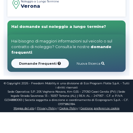
Noleggio a Lungo Termine
Verona
Hai domande sul noleggio a lungo termine?
Hai bisogno di maggiori informazioni sul veicolo o sul
contratto di noleggio? Consulta le nostre
domande
frequenti
.
Domande Frequenti
Nuova Ricerca
© Copyright 2026 - Freedom Mobility è una divisione di Eco Program Flotte S.p.A. - Tutti
i diritti riservati
Sede Operativa: S.P. 206 Voghera-Novara, Km 0,55 – 27050 Casei Gerola (PV) | Sede
legale Strada Savonesa 13 – 15057 Tortona (AL) | REA: AL – 247957 - C.F. e P.IVA
02348880069 | Società soggetta a direzione e coordinamento di Ecoprogram S.p.A. - C.F.
01979860184
Mappa del sito
|
Privacy Policy
|
Cookie Policy
|
Gestione preferenze cookie