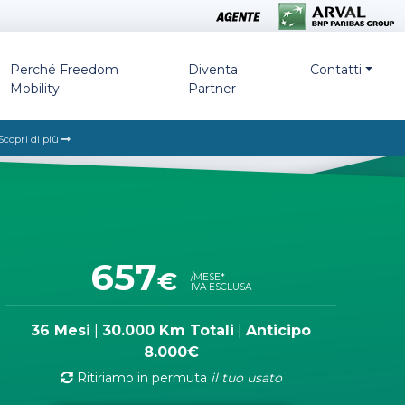
Perché Freedom
Diventa
Contatti
Mobility
Partner
Scopri di più
657
€
/MESE*
IVA ESCLUSA
36 Mesi
|
30.000 Km Totali
|
Anticipo
8.000€
Ritiriamo in permuta
il tuo usato