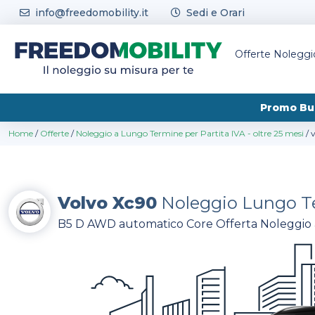
Skip to content
info@freedomobility.it
Sedi e Orari
Offerte Nolegg
Promo Bu
Home
/
Offerte
/
Noleggio a Lungo Termine per Partita IVA - oltre 25 mesi
/
Volvo Xc90
Noleggio Lungo T
B5 D AWD automatico Core Offerta Noleggio a 