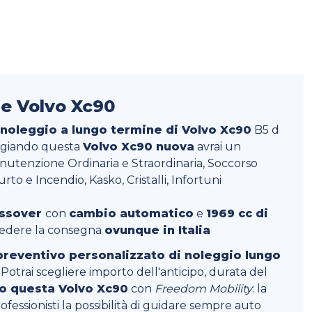
e Volvo Xc90
 noleggio a lungo termine di Volvo Xc90
B5 d
ggiando questa
Volvo Xc90 nuova
avrai un
anutenzione Ordinaria e Straordinaria, Soccorso
rto e Incendio, Kasko, Cristalli, Infortuni
ossover
con
cambio automatico
e
1969 cc di
hiedere la consegna
ovunque in Italia
preventivo personalizzato di noleggio lungo
Potrai scegliere importo dell'anticipo, durata del
o questa Volvo Xc90
con
Freedom Mobility
: la
ofessionisti la possibilità di guidare sempre auto