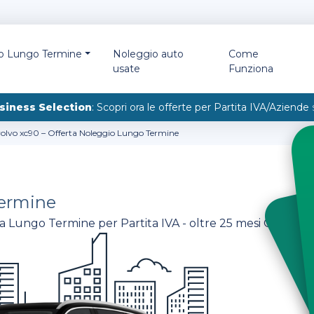
io Lungo Termine
Noleggio auto
Come
usate
Funziona
siness Selection
: Scopri ora le offerte per Partita IVA/Aziende
volvo xc90 – Offerta Noleggio Lungo Termine
ermine
Lungo Termine per Partita IVA - oltre 25 mesi Offerte