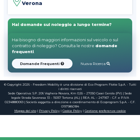
Verona
Hai domande sul noleggio a lungo termine?
Hai bisogno di maggiori informazioni sul veicolo o sul
contratto di noleggio? Consulta le nostre
domande
frequenti
.
Domande Frequenti
Nuova Ricerca
© Copyright 2026 - Freedom Mobility è una divisione di Eco Program Flotte S.p.A. - Tutti
i diritti riservati
Sede Operativa: S.P. 206 Voghera-Novara, Km 0,55 – 27050 Casei Gerola (PV) | Sede
legale Strada Savonesa 13 – 15057 Tortona (AL) | REA: AL – 247957 - C.F. e P.IVA
02348880069 | Società soggetta a direzione e coordinamento di Ecoprogram S.p.A. - C.F.
01979860184
Mappa del sito
|
Privacy Policy
|
Cookie Policy
|
Gestione preferenze cookie