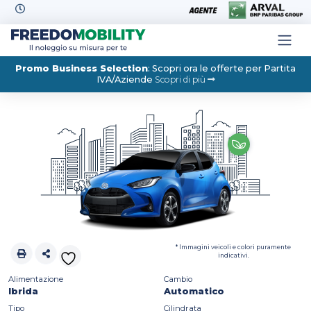
Skip to content
Promo Business Selection
: Scopri ora le offerte per Partita
IVA/Aziende
Scopri di più
* Immagini veicoli e colori puramente
indicativi.
Alimentazione
Cambio
Ibrida
Automatico
Tipo
Cilindrata