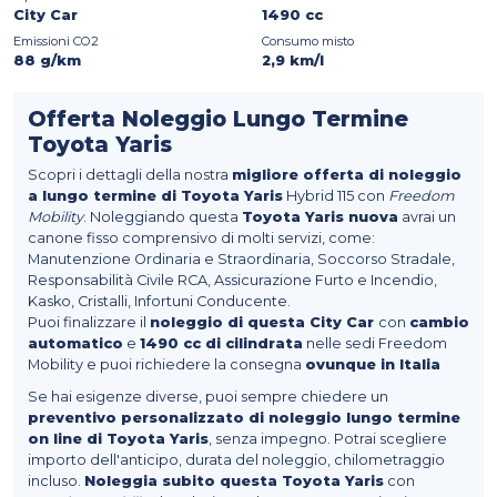
City Car
1490 cc
Emissioni CO2
Consumo misto
88 g/km
2,9 km/l
Offerta Noleggio Lungo Termine
Toyota Yaris
Scopri i dettagli della nostra
migliore offerta di noleggio
a lungo termine di Toyota Yaris
Hybrid 115 con
Freedom
Mobility
. Noleggiando questa
Toyota Yaris nuova
avrai un
canone fisso comprensivo di molti servizi, come:
Manutenzione Ordinaria e Straordinaria, Soccorso Stradale,
Responsabilità Civile RCA, Assicurazione Furto e Incendio,
Kasko, Cristalli, Infortuni Conducente.
Puoi finalizzare il
noleggio di questa City Car
con
cambio
automatico
e
1490 cc di cilindrata
nelle sedi Freedom
Mobility e puoi richiedere la consegna
ovunque in Italia
Se hai esigenze diverse, puoi sempre chiedere un
preventivo personalizzato di noleggio lungo termine
on line di Toyota Yaris
, senza impegno. Potrai scegliere
importo dell'anticipo, durata del noleggio, chilometraggio
incluso.
Noleggia subito questa Toyota Yaris
con