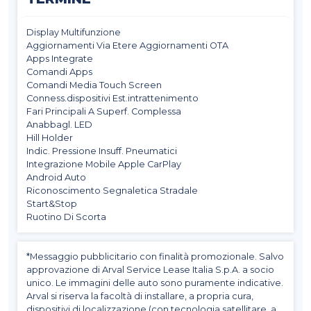
Display Multifunzione
Aggiornamenti Via Etere Aggiornamenti OTA
Apps Integrate
Comandi Apps
Comandi Media Touch Screen
Conness.dispositivi Est.intrattenimento
Fari Principali A Superf. Complessa
Anabbagl. LED
Hill Holder
Indic. Pressione Insuff. Pneumatici
Integrazione Mobile Apple CarPlay
Android Auto
Riconoscimento Segnaletica Stradale
Start&Stop
Ruotino Di Scorta
*Messaggio pubblicitario con finalità promozionale. Salvo
approvazione di Arval Service Lease Italia S.p.A. a socio
unico. Le immagini delle auto sono puramente indicative.
Arval si riserva la facoltà di installare, a propria cura,
dispositivi di localizzazione (con tecnologia satellitare, a