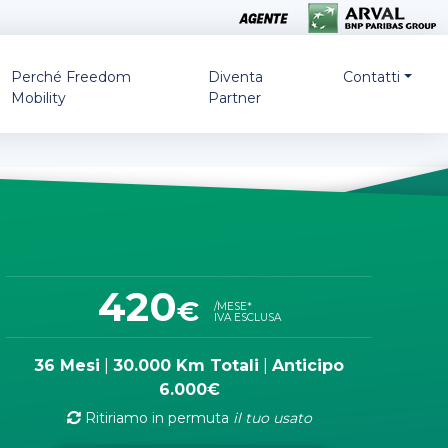
Perché Freedom
Diventa
Contatti
Mobility
Partner
420
€
/MESE*
IVA ESCLUSA
36 Mesi
|
30.000 Km Totali
|
Anticipo
6.000€
Ritiriamo in permuta
il tuo usato