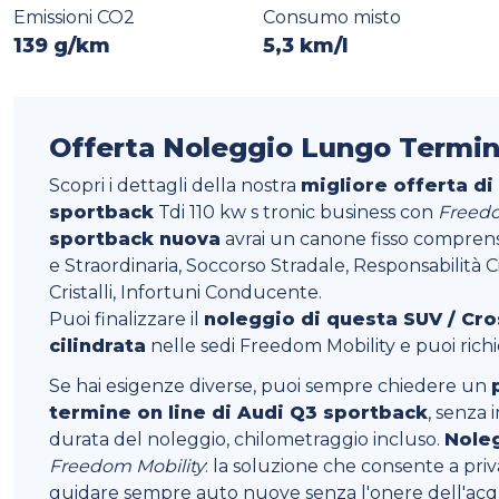
Emissioni CO2
Consumo misto
139 g/km
5,3 km/l
Offerta Noleggio Lungo Termin
Scopri i dettagli della nostra
migliore offerta di
sportback
Tdi 110 kw s tronic business con
Freedo
sportback nuova
avrai un canone fisso comprens
e Straordinaria, Soccorso Stradale, Responsabilità C
Cristalli, Infortuni Conducente.
Puoi finalizzare il
noleggio di questa SUV / Cr
cilindrata
nelle sedi Freedom Mobility e puoi ric
Se hai esigenze diverse, puoi sempre chiedere un
termine on line di Audi Q3 sportback
, senza 
durata del noleggio, chilometraggio incluso.
Noleg
Freedom Mobility
: la soluzione che consente a privat
guidare sempre auto nuove senza l'onere dell'acqui