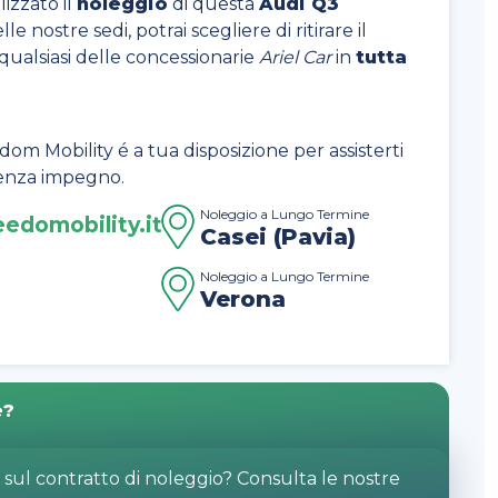
izzato il
noleggio
di questa
Audi Q3
lle nostre sedi, potrai scegliere di ritirare il
 qualsiasi delle concessionarie
Ariel Car
in
tutta
dom Mobility é a tua disposizione per assisterti
 senza impegno.
Noleggio a Lungo Termine
edomobility.it
Casei (Pavia)
Noleggio a Lungo Termine
Verona
e?
o sul contratto di noleggio? Consulta le nostre