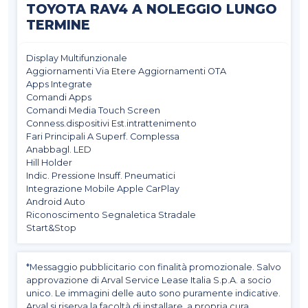
TOYOTA RAV4 A NOLEGGIO LUNGO
TERMINE
Display Multifunzionale
Aggiornamenti Via Etere Aggiornamenti OTA
Apps Integrate
Comandi Apps
Comandi Media Touch Screen
Conness.dispositivi Est.intrattenimento
Fari Principali A Superf. Complessa
Anabbagl. LED
Hill Holder
Indic. Pressione Insuff. Pneumatici
Integrazione Mobile Apple CarPlay
Android Auto
Riconoscimento Segnaletica Stradale
Start&Stop
*Messaggio pubblicitario con finalità promozionale. Salvo
approvazione di Arval Service Lease Italia S.p.A. a socio
unico. Le immagini delle auto sono puramente indicative.
Arval si riserva la facoltà di installare, a propria cura,