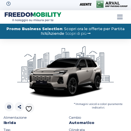
Skip to content
Promo Business Selection
: Scopri ora le offerte per Partita
IVA/Aziende
Scopri di più
* Immagini veicoli e colori puramente
indicativi.
Alimentazione
Cambio
Ibrida
Automatico
Tipo
Cilindrata