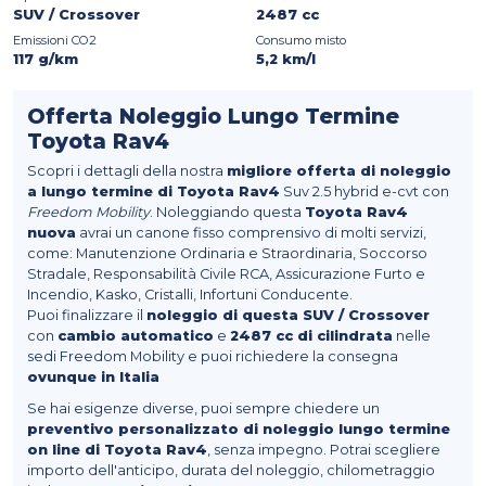
SUV / Crossover
2487 cc
Emissioni CO2
Consumo misto
117 g/km
5,2 km/l
Offerta Noleggio Lungo Termine
Toyota Rav4
Scopri i dettagli della nostra
migliore offerta di noleggio
a lungo termine di Toyota Rav4
Suv 2.5 hybrid e-cvt con
Freedom Mobility
. Noleggiando questa
Toyota Rav4
nuova
avrai un canone fisso comprensivo di molti servizi,
come: Manutenzione Ordinaria e Straordinaria, Soccorso
Stradale, Responsabilità Civile RCA, Assicurazione Furto e
Incendio, Kasko, Cristalli, Infortuni Conducente.
Puoi finalizzare il
noleggio di questa SUV / Crossover
con
cambio automatico
e
2487 cc di cilindrata
nelle
sedi Freedom Mobility e puoi richiedere la consegna
ovunque in Italia
Se hai esigenze diverse, puoi sempre chiedere un
preventivo personalizzato di noleggio lungo termine
on line di Toyota Rav4
, senza impegno. Potrai scegliere
importo dell'anticipo, durata del noleggio, chilometraggio