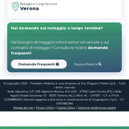
Noleggio a Lungo Termine
Verona
Hai domande sul noleggio a lungo termine?
Hai bisogno di maggiori informazioni sul veicolo o sul
contratto di noleggio? Consulta le nostre
domande
frequenti
.
Domande Frequenti
Nuova Ricerca
© Copyright 2026 - Freedom Mobility è una divisione di Eco Program Flotte S.p.A. - Tutti
i diritti riservati
Sede Operativa: S.P. 206 Voghera-Novara, Km 0,55 – 27050 Casei Gerola (PV) | Sede
legale Strada Savonesa 13 – 15057 Tortona (AL) | REA: AL – 247957 - C.F. e P.IVA
02348880069 | Società soggetta a direzione e coordinamento di Ecoprogram S.p.A. - C.F.
01979860184
Mappa del sito
|
Privacy Policy
|
Cookie Policy
|
Gestione preferenze cookie