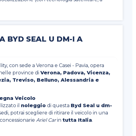
 BYD SEAL U DM-I A
ty, con sede a Verona e Casei - Pavia, opera
nelle province di
Verona, Padova, Vicenza,
zia, Treviso, Belluno, Alessandria e
segna Veicolo
izzato il
noleggio
di questa
Byd Seal u dm-
edi, potrai scegliere di ritirare il veicolo in una
e concessionarie
Ariel Car
in
tutta Italia
.