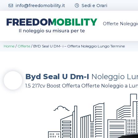
Skip to content
info@freedomobility.it
Sedi e Orari
Offerte Nolegg
Home
/
Offerte
/
BYD Seal U DM- i – Offerta Noleggio Lungo Termine
Byd Seal U Dm-I
Noleggio Lu
1.5 217cv Boost Offerta Offerte Noleggio a Lun