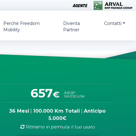
Perché Freedom
Diventa
Contatti
Mobility
Partner
657
€
/MESE*
IVA ESCLUSA
36 Mesi
|
100.000 Km Totali
|
Anticipo
5.000€
Ritiriamo in permuta
il tuo usato