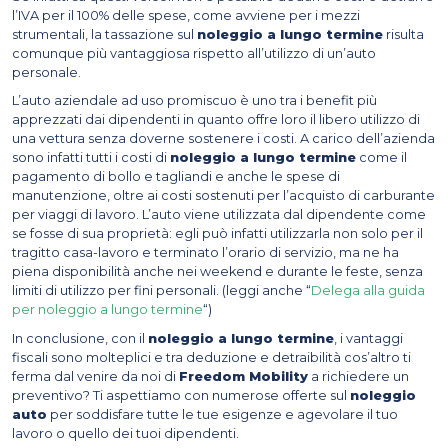
l’IVA per il 100% delle spese, come avviene per i mezzi
strumentali, la tassazione sul
noleggio a lungo termine
risulta
comunque più vantaggiosa rispetto all’utilizzo di un’auto
personale.
L’auto aziendale ad uso promiscuo è uno tra i benefit più
apprezzati dai dipendenti in quanto offre loro il libero utilizzo di
una vettura senza doverne sostenere i costi. A carico dell’azienda
sono infatti tutti i costi di
noleggio a lungo termine
come il
pagamento di bollo e tagliandi e anche le spese di
manutenzione, oltre ai costi sostenuti per l’acquisto di carburante
per viaggi di lavoro. L’auto viene utilizzata dal dipendente come
se fosse di sua proprietà: egli può infatti utilizzarla non solo per il
tragitto casa-lavoro e terminato l’orario di servizio, ma ne ha
piena disponibilità anche nei weekend e durante le feste, senza
limiti di utilizzo per fini personali. (leggi anche “
Delega alla guida
per noleggio a lungo termine
“)
In conclusione, con il
noleggio a lungo termine
, i vantaggi
fiscali sono molteplici e tra deduzione e detraibilità cos’altro ti
ferma dal venire da noi di
Freedom Mobility
a richiedere un
preventivo? Ti aspettiamo con numerose offerte sul
noleggio
auto
per soddisfare tutte le tue esigenze e agevolare il tuo
lavoro o quello dei tuoi dipendenti.