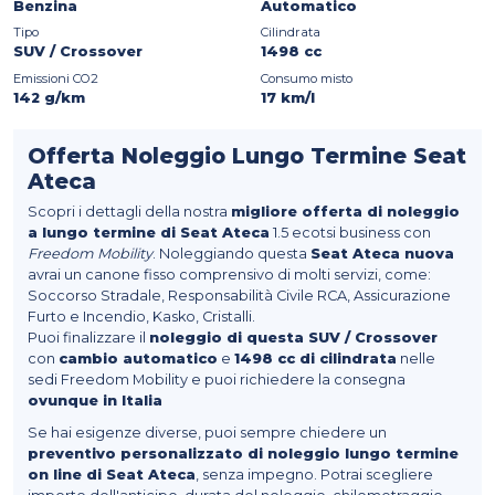
Benzina
Automatico
Tipo
Cilindrata
SUV / Crossover
1498 cc
Emissioni CO2
Consumo misto
142 g/km
17 km/l
Offerta Noleggio Lungo Termine Seat
Ateca
Scopri i dettagli della nostra
migliore offerta di noleggio
a lungo termine di Seat Ateca
1.5 ecotsi business con
Freedom Mobility
. Noleggiando questa
Seat Ateca nuova
avrai un canone fisso comprensivo di molti servizi, come:
Soccorso Stradale, Responsabilità Civile RCA, Assicurazione
Furto e Incendio, Kasko, Cristalli.
Puoi finalizzare il
noleggio di questa SUV / Crossover
con
cambio automatico
e
1498 cc di cilindrata
nelle
sedi Freedom Mobility e puoi richiedere la consegna
ovunque in Italia
Se hai esigenze diverse, puoi sempre chiedere un
preventivo personalizzato di noleggio lungo termine
on line di Seat Ateca
, senza impegno. Potrai scegliere