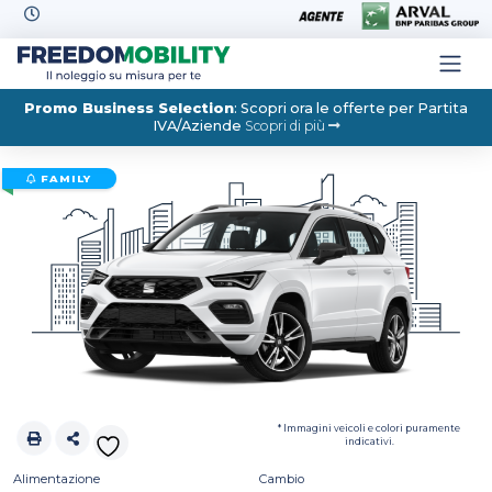
Skip to content
Promo Business Selection
: Scopri ora le offerte per Partita
IVA/Aziende
Scopri di più
FAMILY
* Immagini veicoli e colori puramente
indicativi.
Alimentazione
Cambio