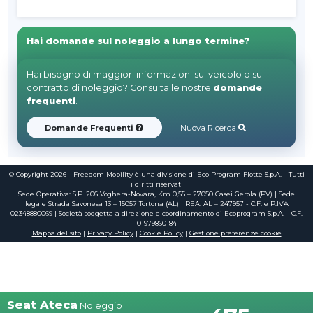
Hai domande sul noleggio a lungo termine?
Hai bisogno di maggiori informazioni sul veicolo o sul
contratto di noleggio? Consulta le nostre
domande
frequenti
.
Domande Frequenti
Nuova Ricerca
© Copyright 2026 - Freedom Mobility è una divisione di Eco Program Flotte S.p.A. - Tutti
i diritti riservati
Sede Operativa: S.P. 206 Voghera-Novara, Km 0,55 – 27050 Casei Gerola (PV) | Sede
legale Strada Savonesa 13 – 15057 Tortona (AL) | REA: AL – 247957 - C.F. e P.IVA
02348880069 | Società soggetta a direzione e coordinamento di Ecoprogram S.p.A. - C.F.
01979860184
Mappa del sito
|
Privacy Policy
|
Cookie Policy
|
Gestione preferenze cookie
Seat Ateca
Noleggio