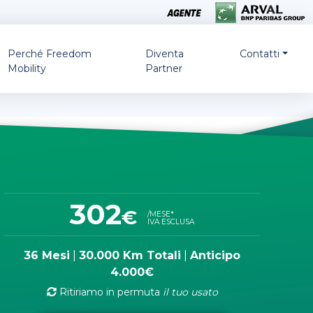
Perché Freedom
Diventa
Contatti
Mobility
Partner
302
€
/MESE*
IVA ESCLUSA
36 Mesi
|
30.000 Km Totali
|
Anticipo
4.000€
Ritiriamo in permuta
il tuo usato