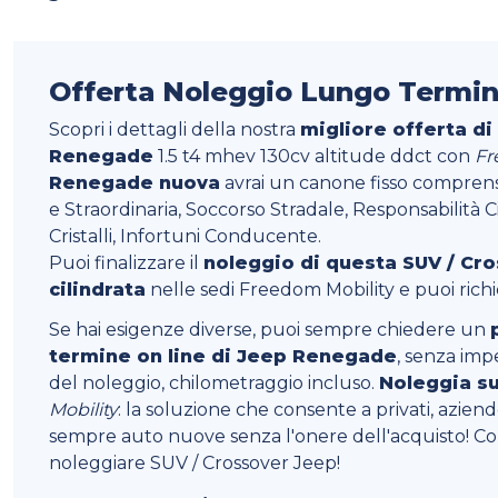
Offerta Noleggio Lungo Termi
Scopri i dettagli della nostra
migliore offerta di
Renegade
1.5 t4 mhev 130cv altitude ddct con
Fr
Renegade nuova
avrai un canone fisso comprens
e Straordinaria, Soccorso Stradale, Responsabilità C
Cristalli, Infortuni Conducente.
Puoi finalizzare il
noleggio di questa SUV / Cr
cilindrata
nelle sedi Freedom Mobility e puoi ric
Se hai esigenze diverse, puoi sempre chiedere un
termine on line di Jeep Renegade
, senza imp
del noleggio, chilometraggio incluso.
Noleggia s
Mobility
: la soluzione che consente a privati, aziende 
sempre auto nuove senza l'onere dell'acquisto! Co
noleggiare SUV / Crossover Jeep!