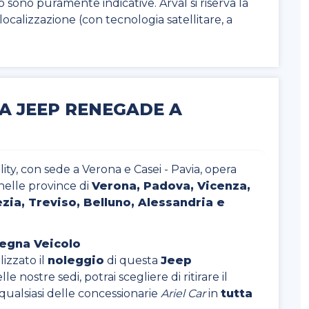
to sono puramente indicative. Arval si riserva la
di localizzazione (con tecnologia satellitare, a
A JEEP RENEGADE A
ty, con sede a Verona e Casei - Pavia, opera
nelle province di
Verona, Padova, Vicenza,
zia, Treviso, Belluno, Alessandria e
segna Veicolo
izzato il
noleggio
di questa
Jeep
lle nostre sedi, potrai scegliere di ritirare il
 qualsiasi delle concessionarie
Ariel Car
in
tutta