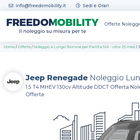
Skip to content
info@freedomobility.it
Sedi e Orari
Offerte Nolegg
Home
/
Offerte
/
Noleggio a Lungo Termine per Partita IVA - oltre 25 mesi
/
Jeep Renegade
Noleggio Lun
1.5 T4 MHEV 130cv Altitude DDCT Offerta Nole
Offerte