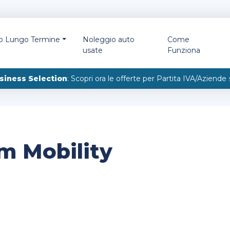
io Lungo Termine
Noleggio auto
Come
usate
Funziona
siness Selection
: Scopri ora le offerte per Partita IVA/Aziende
m Mobility