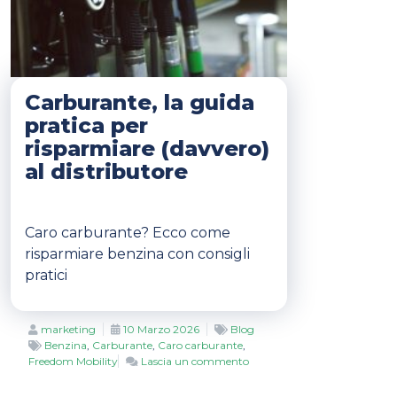
Carburante, la guida
pratica per
risparmiare (davvero)
al distributore
Caro carburante? Ecco come
risparmiare benzina con consigli
pratici
Author
Posted
Categories
marketing
10 Marzo 2026
Blog
Tags
on
Benzina
,
Carburante
,
Caro carburante
,
su
Freedom Mobility
Lascia un commento
Carburante,
la