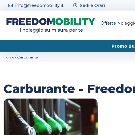
Skip to content
info@freedomobility.it
Sedi e Orari
Offerte Nolegg
Promo Bu
Home
/
Carburante
Carburante - Freedo