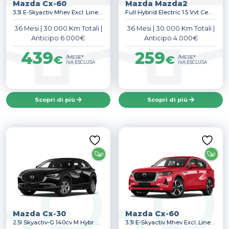
Mazda Cx-60
Mazda Mazda2
3.3l E-Skyactiv Mhev Excl. Line Auto
Full Hybrid Electric 1.5 Vvt Centre-Line
Alimentazione
36 Mesi
|
30.000 Km Totali
|
36 Mesi
|
30.000 Km Totali
|
Anticipo 6.000€
Anticipo 4.000€
439
259
€
€
/MESE*
/MESE*
Cambio
IVA ESCLUSA
IVA ESCLUSA
Anticipo
Scopri di più
Scopri di più
0€
(598)
1.500€
(590)
2.000€
(15)
Mostra altro
Durata
Manutenzione
Mazda Cx-30
Mazda Cx-60
2.5l Skyactiv-G 140cv M Hybr Centre Line
3.3l E-Skyactiv Mhev Excl. Line Awd Auto