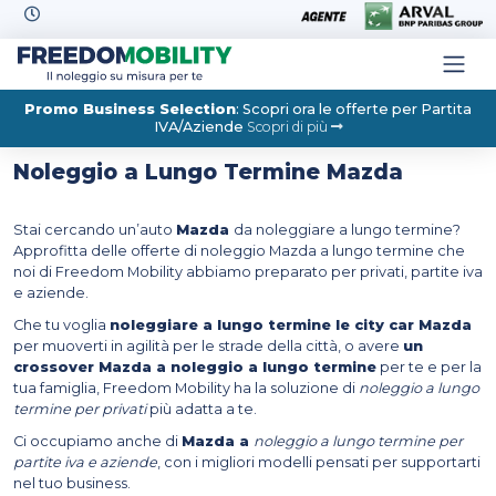
Skip to content
Promo Business Selection
: Scopri ora le offerte per Partita
IVA/Aziende
Scopri di più
Noleggio a Lungo Termine Mazda
Stai cercando un’auto
Mazda
da noleggiare a lungo termine?
Approfitta delle offerte di noleggio Mazda a lungo termine che
noi di Freedom Mobility abbiamo preparato per privati, partite iva
e aziende.
Che tu voglia
noleggiare a lungo termine le city car Mazda
per muoverti in agilità per le strade della città, o avere
un
crossover Mazda a noleggio a lungo termine
per te e per la
tua famiglia, Freedom Mobility ha la soluzione di
noleggio a lungo
termine per privati
più adatta a te.
Ci occupiamo anche di
Mazda a
noleggio a lungo termine per
partite iva e aziende
, con i migliori modelli pensati per supportarti
nel tuo business.