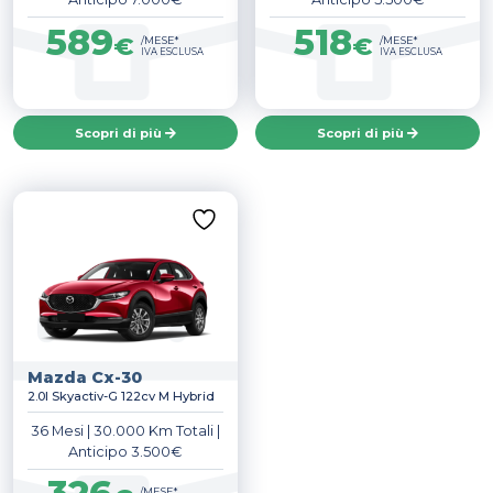
589
518
€
€
/MESE*
/MESE*
IVA ESCLUSA
IVA ESCLUSA
Scopri di più
Scopri di più
Mazda Cx-30
2.0l Skyactiv-G 122cv M Hybrid
36 Mesi
|
30.000 Km Totali
|
Anticipo 3.500€
/MESE*