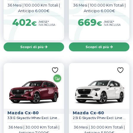
36 Mesi
|
100.000 Km Totali
|
36 Mesi
|
100.000 Km Totali
|
Promozione
Anticipo 6.000€
Anticipo 6.000€
402
669
€
€
/MESE*
/MESE*
citycar
(2)
IVA INCLUSA
IVA INCLUSA
compact
(3)
economy
(1)
Scopri di più
Scopri di più
Mostra altro
Canone
Prezzo:
156€
—
1.517€
Mazda Cx-80
Mazda Cx-60
3.3l E-Skyactiv Mhev Excl. Line Awd Auto
2.5l E-Skyactiv Phev Excl. Line Awd Auto
36 Mesi
|
30.000 Km Totali
|
36 Mesi
|
30.000 Km Totali
|
Anticipo 7.000€
Anticipo 5.500€