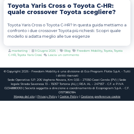
Toyota Yaris Cross o Toyota C-HR:
quale crossover Toyota scegliere?
Toyota Yaris Cross o Toyota C-HR? In questa guida mettiamo a
confronto i due crossover Toyota più richiesti. Scopri quale
modello si adatta meglio alle tue esigenze
Author
Posted
Categories
Tags
marketing
9 Giugno 2026
Blog
Freedom Mobility
,
Toyota
,
Toyota
on
su
C-HR
,
Toyota Yaris Cross
Lascia un commento
Toyota
Yaris
Cross
o
© Copyright 2026 - Freedom Mobility è una divisione di Eco Program Flotte S.p.A. - Tutti
Toyota
i diritti riservati
C-
Sede Operativa: S.P. 206 Voghera-Novara, Km 0,55 – 27050 Casei Gerola (PV) | Sede
HR:
legale Strada Savonesa 13 – 15057 Tortona (AL) | REA: AL – 247957 - C.F. e P.IVA
quale
02348880069 | Società soggetta a direzione e coordinamento di Ecoprogram S.p.A. - C.F.
crossover
01979860184
Toyota
Mappa del sito
|
Privacy Policy
|
Cookie Policy
|
Gestione preferenze cookie
scegliere?