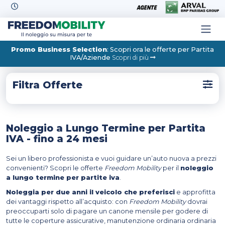
Skip to content
Promo Business Selection
: Scopri ora le offerte per Partita
IVA/Aziende
Scopri di più
Filtra Offerte
Noleggio a Lungo Termine per Partita
IVA - fino a 24 mesi
Sei un libero professionista e vuoi guidare un’auto nuova a prezzi
convenienti? Scopri le offerte
Freedom Mobility
per il
noleggio
a lungo termine per partite iva
.
Noleggia per due anni il veicolo che preferisci
e approfitta
dei vantaggi rispetto all’acquisto: con
Freedom Mobility
dovrai
preoccuparti solo di pagare un canone mensile per godere di
tutte le coperture assicurative, manutenzione ordinaria ordinaria