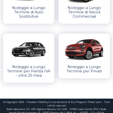
Noleggio a Lungo
Noleggio a Lungo
Termine di Auto
Termine di Veicoli
Sostitutive
Commerciali
Noleggio a Lungo
Noleggio a Lungo
Termine per Partita IVA
Termine per Privati
- oltre 25 mesi
© Copyright 2026 - Freedom Mobility è una divisione di Eco Program Flotte S.p.A. - Tutti
i diritti riservati
Sede Operativa: S.P. 206 Voghera-Novara, Km 0,55 – 27050 Casei Gerola (PV) | Sede
legale Strada Savonesa 13 – 15057 Tortona (AL) | REA: AL – 247957 - C.F. e P.IVA