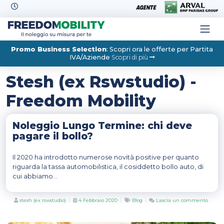
Skip to content
Promo Business Selection
: Scopri ora le offerte per Partita
IVA/Aziende
Scopri di più
Stesh (ex Rswstudio) -
Freedom Mobility
Noleggio Lungo Termine: chi deve
pagare il bollo?
Il 2020 ha introdotto numerose novità positive per quanto
riguarda la tassa automobilistica, il cosiddetto bollo auto, di
cui abbiamo...
Author
Posted
Categories
stesh (ex rswstudio)
4 Febbraio 2020
Blog
Lascia un commento
su
on
Noleggio
Lungo