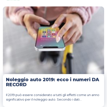
Noleggio:
soluzione
di
mobilità
green
Noleggio auto 2019: ecco i numeri DA
RECORD
Il 2019 può essere considerato a tutti gli effetti come un anno
significativo per il noleggio auto. Secondo i dati...