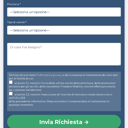
Provincia *
Tipo di utente *:
Dichiaro di aver letto l’
informativa privacy
e do il consenso al trattamento dei miei dati
per le finalità di cui:
al punto 3.1, inerenti l’invio delle ultime novità della settimana, delle promozioni
esclusive per gli iscritti, della newsletter Freedom Mobility nonché effettuare analisi
(es. customer satisfaction)
al punto 3.2, inerenti l’esecuzione di ricerche di mercato e condivisione a terzi
nell’UE e SEE
della precedente informativa. Posso annullare il consenso dato al trattamento in
qualsiasi momento.