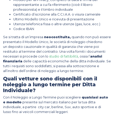
rappresentante a cui fa riferimento (cioè il libero
professionista) e il timbro individuale
Certificato d’iscrizione alla C.C.I.A.A. o visura camerale
Ultimo Modello Unico e ricevuta di presentazione
Utenza telefonica fissa o altre utenze (gas, luce, ecc.)
Codice IBAN
Se si tratta di un’impresa
neocostituita,
quando non può essere
presentato il Modello Unico, le società di noleggio chiedono
un deposito cauzionale in qualità di garanzia che viene poi
restituito al termine del contratto. Una volta forniti i documenti
necessari si procede con lo
studio di fattibilità
, ossia l’
analisi
finanziaria
delle capacità economiche della ditta individuale. Se
tutti i requisiti sono soddisfatti, si passa alla sottoscrizione e
all’inoltro dell’ordine di noleggio a lungo termine.
Quali vetture sono disponibili con il
noleggio a lungo termine per Ditta
Individuale?
Con il Noleggio a Lungo Termine puoi scegliere
qualsiasi auto
e modello
presente sul mercato italiano per la tua ditta
individuale, a partire city car, berline, Suv, auto sportive e di
lusso fino ai veicoli commerciali leggeri.