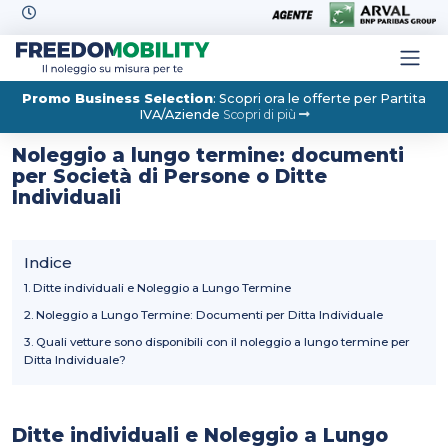
Skip to content
Promo Business Selection
: Scopri ora le offerte per Partita
IVA/Aziende
Scopri di più
Noleggio a lungo termine: documenti
per Società di Persone o Ditte
Individuali
Indice
Ditte individuali e Noleggio a Lungo Termine
Noleggio a Lungo Termine: Documenti per Ditta Individuale
Quali vetture sono disponibili con il noleggio a lungo termine per
Ditta Individuale?
Ditte individuali e Noleggio a Lungo